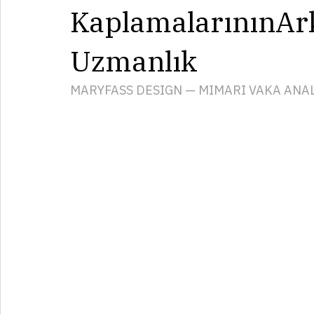
Sıra Dışını Şekil
BlackStone Solid 
KaplamalarınınAr
Uzmanlık
MARYFASS DESIGN — MIMARI VAKA ANAL