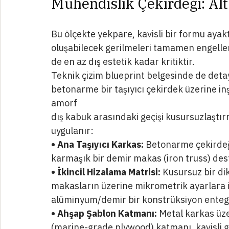
çıkacak devasa ağırlık yükleri ve kaçınılmaz
teknolojisi sayesinde tamamen bertaraf ed
Mühendislik Çekirdeği: Alt
Bu ölçekte yekpare, kavisli bir formu ay
oluşabilecek gerilmeleri tamamen engelle
de en az dış estetik kadar kritiktir.
Teknik çizim blueprint belgesinde de detay
betonarme bir taşıyıcı çekirdek üzerine in
amorf
dış kabuk arasındaki geçişi kusursuzlaştı
uygulanır:
• Ana Taşıyıcı Karkas:
 Betonarme çekirdeğe
karmaşık bir demir makas (iron truss) des
• İkincil Hizalama Matrisi:
 Kusursuz bir di