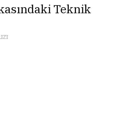
lendirmek: MaryFass
Surface Sütun
kasındaki Teknik
IZI