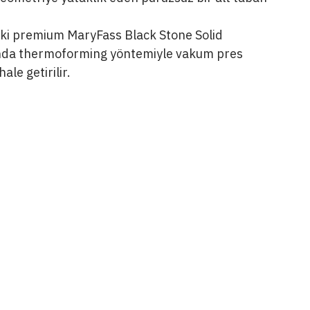
izin veren 40x40mm profillerden oluşan 
e edilir.
erine vidalanan 18mm marin kontrplak 
eometriye yataklık eden pürüzsüz bir alt taban 
ki premium MaryFass Black Stone Solid 
rında thermoforming yöntemiyle vakum pres 
ale getirilir.