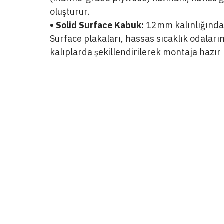
makasların üzerine mikrometrik ayarlara 
alüminyum/demir bir konstrüksiyon entegr
• Ahşap Şablon Katmanı:
 Metal karkas üz
(marine-grade plywood) katmanı, kavisli g
oluşturur.
• Solid Surface Kabuk:
 12mm kalınlığında
Surface plakaları, hassas sıcaklık odala
kalıplarda şekillendirilerek montaja hazır h